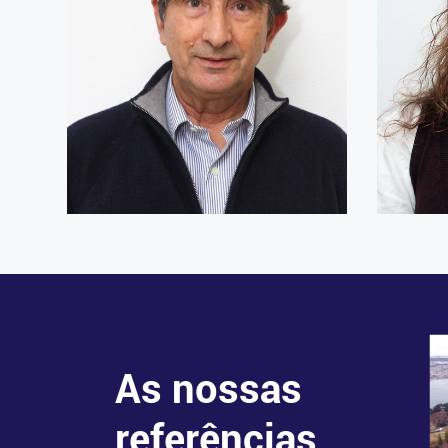
Carlos Ferreira de Castro
Cidáli
Sócio Gerente e Responsável pela
Unidade de Proteção e Segurança
Adminis
As nossas
referências