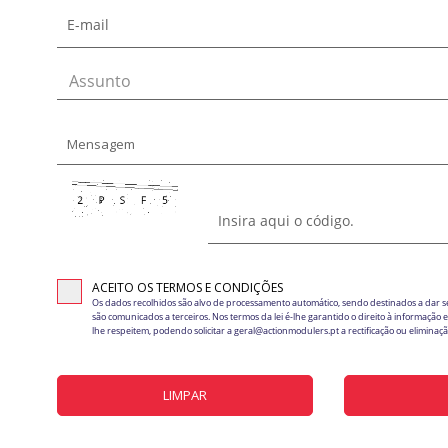
Assunto
ACEITO OS TERMOS E CONDIÇÕES
Os dados recolhidos são alvo de processamento automático, sendo destinados a dar 
são comunicados a terceiros. Nos termos da lei é-lhe garantido o direito à informação
lhe respeitem, podendo solicitar a geral@actionmodulers.pt a rectificação ou elimina