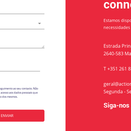
conn
Estamos dispo
necessidades
Estrada Princ
2640-583 Ma
T +351 261 
geral@actio
seguimento ao seu contacto. Não
Segunda - Sex
 e acesso aos dados pessoais que
ção dos mesmos.
Siga-nos