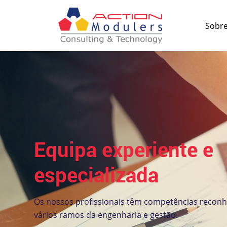
Sobr
Equipa experiente e
especializada
Os nossos profissionais têm competências recon
vários ramos da engenharia e gestão.