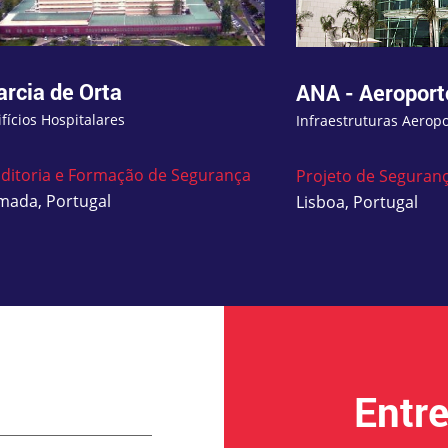
arcia de Orta
ANA - Aeroport
ifícios Hospitalares
Infraestruturas Aerop
ditoria e Formação de Segurança
Projeto de Seguran
mada, Portugal
Lisboa, Portugal
Entr