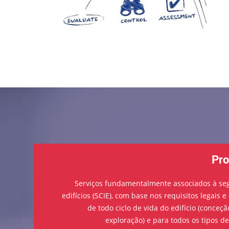
Pro
Serviços fundamentalmente associados à se
edifícios (SCIE), com base nos requisitos legais 
de todo ciclo de vida do edifício (conceçã
exploração) e para todos os tipos de 