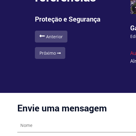
Proteção e Segurança
Garden Tower
G
Edifícios Administrativos
Ed
Anterior
Plano de Segurança
Au
Próximo
Luanda, Angola
Al
Envie uma mensagem