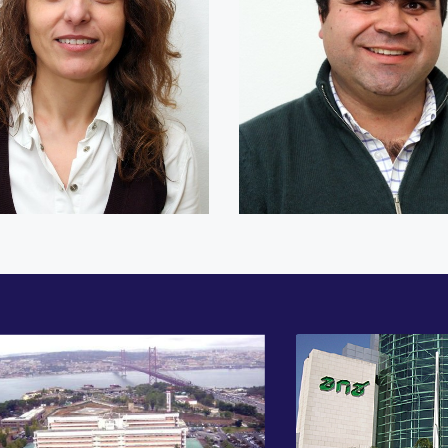
Tiago Cardoso
a Celestino
Engenheiro de Segurança
trativa